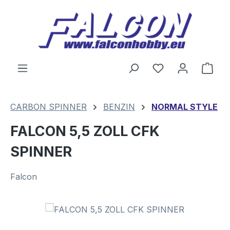
Zum Hauptinhalt springen
Du hast 0 Produ
Ware
CARBON SPINNER
BENZIN
NORMAL STYLE
FALCON 5,5 ZOLL CFK
SPINNER
Falcon
Bildergalerie überspringen