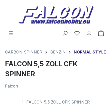
Zum Hauptinhalt springen
Du hast 0 Produ
Ware
CARBON SPINNER
BENZIN
NORMAL STYLE
FALCON 5,5 ZOLL CFK
SPINNER
Falcon
Bildergalerie überspringen