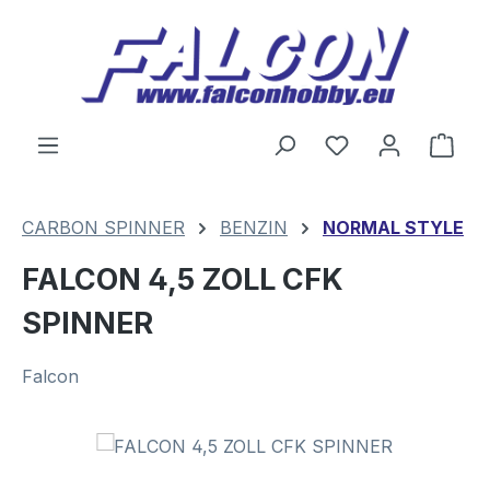
Zum Hauptinhalt springen
Du hast 0 Produ
Ware
CARBON SPINNER
BENZIN
NORMAL STYLE
FALCON 4,5 ZOLL CFK
SPINNER
Falcon
Bildergalerie überspringen