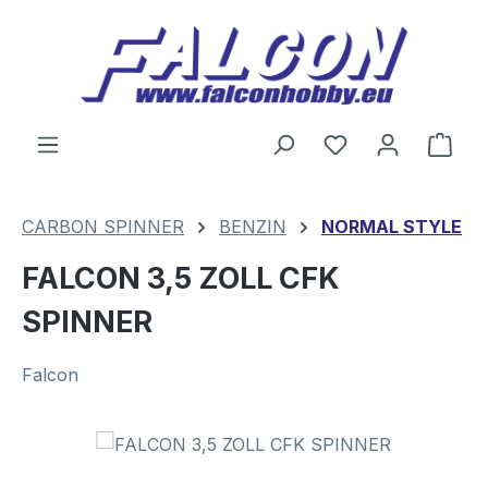
Zum Hauptinhalt springen
Du hast 0 Produ
Ware
CARBON SPINNER
BENZIN
NORMAL STYLE
FALCON 3,5 ZOLL CFK
SPINNER
Falcon
Bildergalerie überspringen