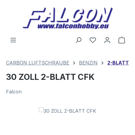
Zum Hauptinhalt springen
Du hast 0 Produ
Ware
CARBON LUFTSCHRAUBE
BENZIN
2-BLATT
30 ZOLL 2-BLATT CFK
Falcon
Bildergalerie überspringen