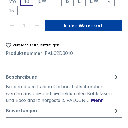
9W
10
10W
11
12
13
13W
14
15
Produkt Anzahl: Gib den gewünschten We
In den Warenkorb
Zum Merkzettel hinzufügen
Produktnummer:
FALC2D3010
Beschreibung
Beschreibung Falcon Carbon-Luftschrauben
werden aus uni- und bi-direktionalen Kohlefasern
und Epoxidharz hergestellt. FALCON…
Mehr
Bewertungen