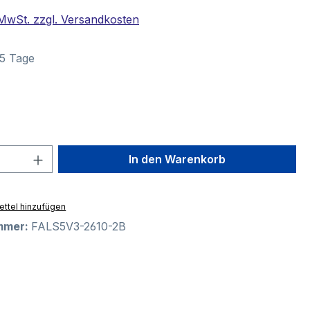
. MwSt. zzgl. Versandkosten
–5 Tage
swählen
 Anzahl: Gib den gewünschten Wert ein 
In den Warenkorb
ttel hinzufügen
mmer:
FALS5V3-2610-2B