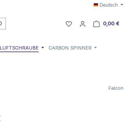
Deutsch
Du hast 0 Produkte auf 
0,00 €
Ware
 LUFTSCHRAUBE
CARBON SPINNER
Falcon
eis:
€