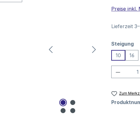
Preise inkl
Lieferzeit 3
au
Steigung
10
16
Produkt
Zum Merkze
Produktnu