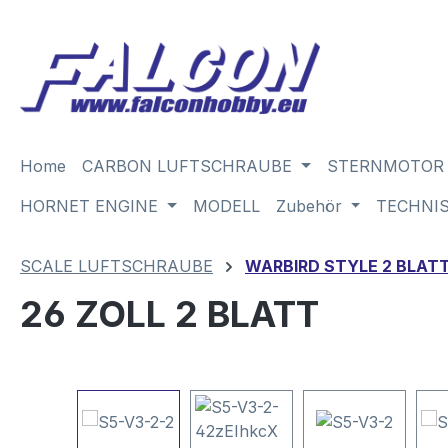
m Hauptinhalt springen
Zur Suche springen
Zur Hauptnavigation springen
Home
CARBON LUFTSCHRAUBE
STERNMOTOR
HORNET ENGINE
MODELL
Zubehör
TECHNI
SCALE LUFTSCHRAUBE
WARBIRD STYLE 2 BLAT
26 ZOLL 2 BLATT
Bildergalerie überspringen