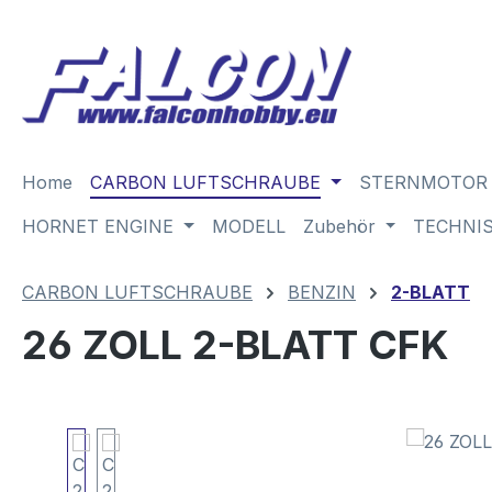
m Hauptinhalt springen
Zur Suche springen
Zur Hauptnavigation springen
Home
CARBON LUFTSCHRAUBE
STERNMOTOR
HORNET ENGINE
MODELL
Zubehör
TECHNI
CARBON LUFTSCHRAUBE
BENZIN
2-BLATT
26 ZOLL 2-BLATT CFK
Bildergalerie überspringen