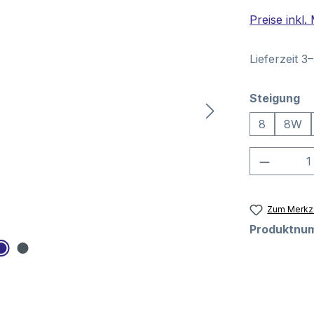
Preise inkl
Lieferzeit 3
au
Steigung
8
8W
Produkt
Zum Merkze
Produktnu