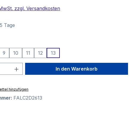
. MwSt. zzgl. Versandkosten
–5 Tage
swählen
9
10
11
12
13
 Anzahl: Gib den gewünschten Wert ein 
In den Warenkorb
ttel hinzufügen
mmer:
FALC2D2613