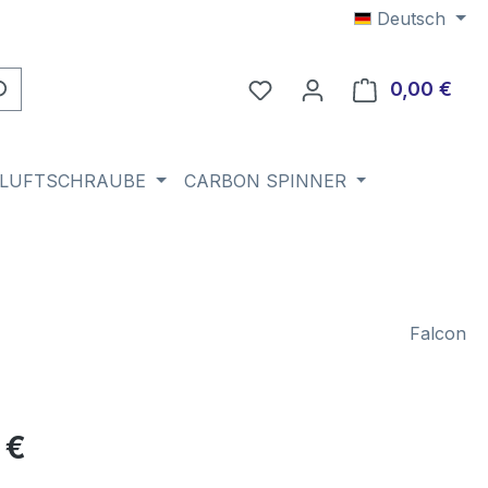
Deutsch
Du hast 0 Produkte auf 
0,00 €
Ware
 LUFTSCHRAUBE
CARBON SPINNER
Falcon
eis:
 €