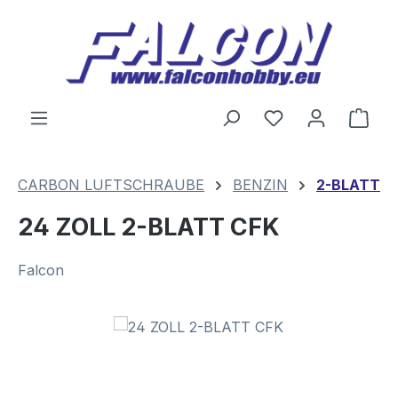
Zum Hauptinhalt springen
Du hast 0 Produ
Ware
CARBON LUFTSCHRAUBE
BENZIN
2-BLATT
24 ZOLL 2-BLATT CFK
Falcon
Bildergalerie überspringen