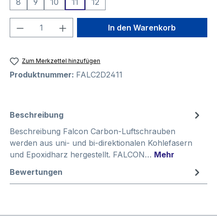
8
9
10
11
12
Produkt Anzahl: Gib den gewünschten We
In den Warenkorb
Zum Merkzettel hinzufügen
Produktnummer:
FALC2D2411
Beschreibung
Beschreibung Falcon Carbon-Luftschrauben
werden aus uni- und bi-direktionalen Kohlefasern
und Epoxidharz hergestellt. FALCON…
Mehr
Bewertungen