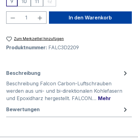
9
10
11
12
(Diese Option ist zurzeit nicht verfügbar.)
Produkt Anzahl: Gib den gewünschten We
In den Warenkorb
Zum Merkzettel hinzufügen
Produktnummer:
FALC3D2209
Beschreibung
Beschreibung Falcon Carbon-Luftschrauben
werden aus uni- und bi-direktionalen Kohlefasern
und Epoxidharz hergestellt. FALCON…
Mehr
Bewertungen