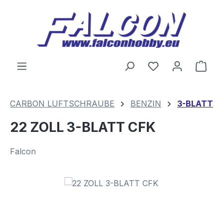
Zum Hauptinhalt springen
Du hast 0 Produ
Ware
CARBON LUFTSCHRAUBE
BENZIN
3-BLATT
22 ZOLL 3-BLATT CFK
Falcon
Bildergalerie überspringen