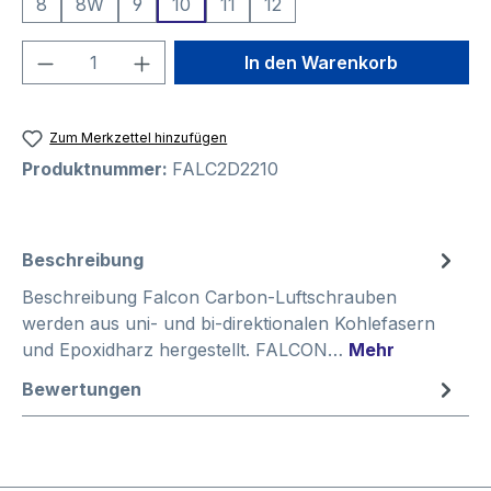
8
8W
9
10
11
12
Produkt Anzahl: Gib den gewünschten We
In den Warenkorb
Zum Merkzettel hinzufügen
Produktnummer:
FALC2D2210
Beschreibung
Beschreibung Falcon Carbon-Luftschrauben
werden aus uni- und bi-direktionalen Kohlefasern
und Epoxidharz hergestellt. FALCON…
Mehr
Bewertungen