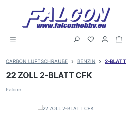
Zum Hauptinhalt springen
Du hast 0 Produ
Ware
CARBON LUFTSCHRAUBE
BENZIN
2-BLATT
22 ZOLL 2-BLATT CFK
Falcon
Bildergalerie überspringen