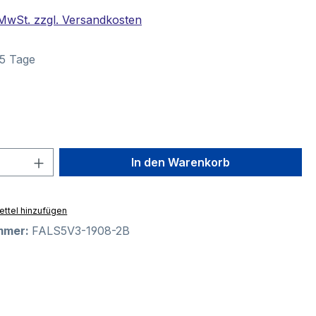
. MwSt. zzgl. Versandkosten
–5 Tage
swählen
 Anzahl: Gib den gewünschten Wert ein 
In den Warenkorb
ttel hinzufügen
mmer:
FALS5V3-1908-2B