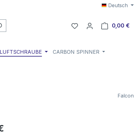
Deutsch
Du hast 0 Produkte auf 
0,00 €
Ware
 LUFTSCHRAUBE
CARBON SPINNER
Falcon
eis:
€