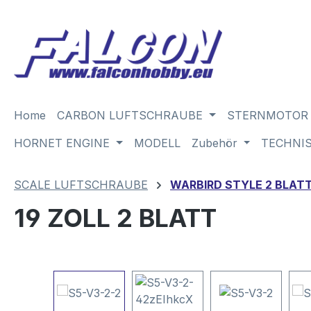
m Hauptinhalt springen
Zur Suche springen
Zur Hauptnavigation springen
Home
CARBON LUFTSCHRAUBE
STERNMOTOR
HORNET ENGINE
MODELL
Zubehör
TECHNI
SCALE LUFTSCHRAUBE
WARBIRD STYLE 2 BLAT
19 ZOLL 2 BLATT
Bildergalerie überspringen