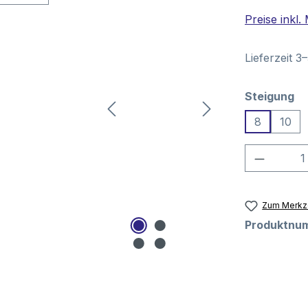
Preise inkl
Lieferzeit 3
au
Steigung
8
10
Produkt
Zum Merkze
Produktnu