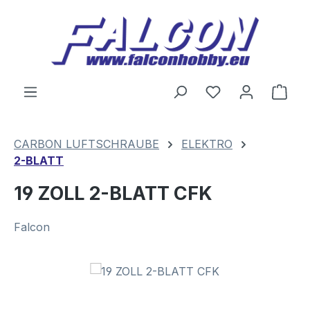
Zum Hauptinhalt springen
Du hast 0 Produ
Ware
CARBON LUFTSCHRAUBE
ELEKTRO
2-BLATT
19 ZOLL 2-BLATT CFK
Falcon
Bildergalerie überspringen